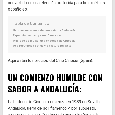
convertido en una elección preferida para los cinéfilos
españoles.
Tabla de Contenido
Un comienzo humilde con sabor a Andalucía:
Expansión audaz y aires franceses:
Más que películas: una experiencia Cinesur:
Una reputación sólida y un futuro brillante:
Aquí están los precios del Cine Cinesur (Spain):
UN COMIENZO HUMILDE CON
SABOR
A ANDALUCÍA:
La historia de Cinesur comienza en 1989 en Sevilla,
Andalucía, tierra de sol, flamenco y, por supuesto,
pasión por el cine. Con tan solo una sala, Cinesur El