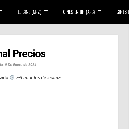
EL CINE (M-Z)
CINES EN BR (A-C)
CINES 
nal Precios
do: 9 De Enero de 2024
isado
7-8 minutos de lectura.