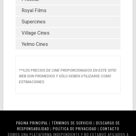
Royal Films
Supercines
Village Cines
Yelmo Cines
***LOS PRECIOS DE CINE PROPORCIONADOS EN ESTE SITIO
WEB SON PROMEDIOS Y SÓLO DEBEN UTILIZARSE COMO
ESTIMACIONES.
PÁGINA PRINCIPAL
|
TÉRMINOS DE SERVICIO
|
DESCARGO DE
RESPONSABILIDAD
|
POLÍTICA DE PRIVACIDAD
|
CONTACTO
SOMOS UNA PLATAFORMA INDEPENDIENTE Y NO ESTAMOS AFILIADOS A