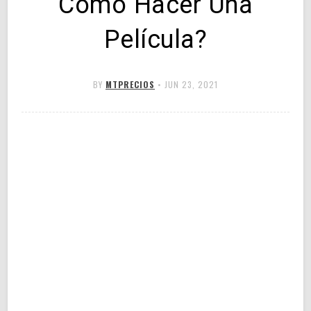
Cómo Hacer Una
Película?
BY
MTPRECIOS
•
JUN 23, 2021