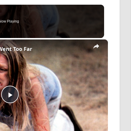
Now Playing
×
Went Too Far
Play
Video