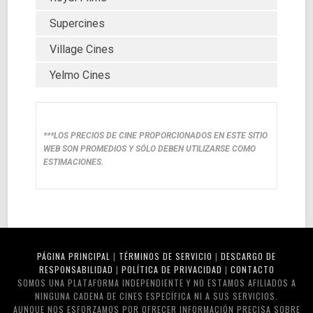
Supercines
Village Cines
Yelmo Cines
***LOS PRECIOS DE CINE PROPORCIONADOS EN ESTE SITIO
WEB SON PROMEDIOS Y SÓLO DEBEN UTILIZARSE COMO
ESTIMACIONES.
PÁGINA PRINCIPAL
|
TÉRMINOS DE SERVICIO
|
DESCARGO DE
RESPONSABILIDAD
|
POLÍTICA DE PRIVACIDAD
|
CONTACTO
SOMOS UNA PLATAFORMA INDEPENDIENTE Y NO ESTAMOS AFILIADOS A
NINGUNA CADENA DE CINES ESPECÍFICA NI A SUS SERVICIOS.
AUNQUE NOS ESFORZAMOS POR OFRECER INFORMACIÓN PRECISA SOBRE