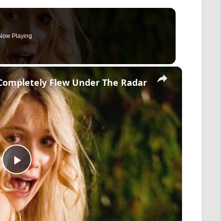
Now Playing
×
 Completely Flew Under The Radar
Play
Video