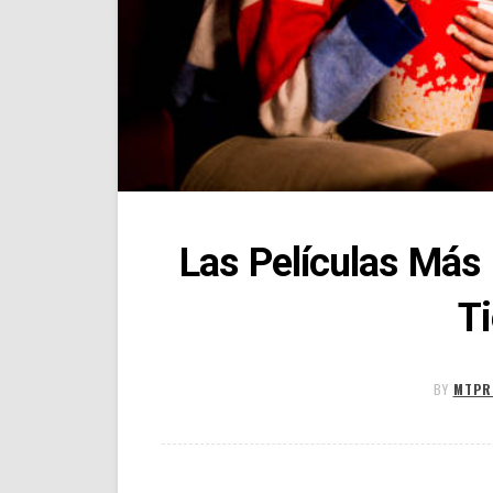
Las Películas Más 
T
BY
MTPR