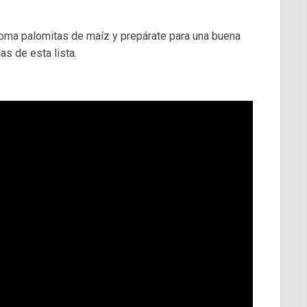
toma palomitas de maíz y prepárate para una buena
as de esta lista.