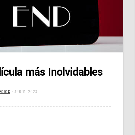
lícula más Inolvidables
ECIOS
•
APR 11, 2023