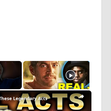
×
These Legendary Acts