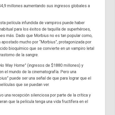
 $44,9 millones aumentando sus ingresos globales a
 esta película infundida de vampiros puede haber
abitual para los éxitos de taquilla de superhéroes,
nes más. Dado que Morbius no es tan popular como,
a apostado mucho por “Morbius”, protagonizada por
ido bioquímico que se convierte en un vampiro letal
rastorno de la sangre.
: No Way Home” (ingresos de $1880 millones) y
 en el mundo de la cinematografía. Pero una
bius” puede ser una señal de que para lograr que el
películas que se puedan ver.
o una recepción silenciosa por parte de la crítica y
eran que la película tenga una vida fructífera en el