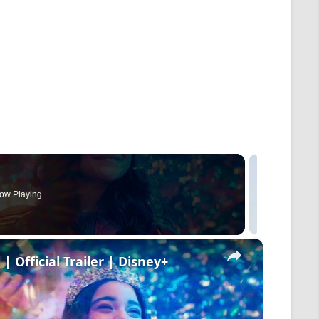
ow Playing
×
| Official Trailer | Disney+