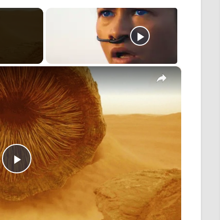
×
Play
Video