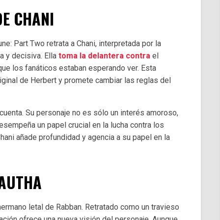
E CHANI
e: Part Two retrata a Chani, interpretada por la
 y decisiva. Ella
toma la delantera contra
el
que los fanáticos estaban esperando ver. Esta
riginal de Herbert y promete cambiar las reglas del
cuenta. Su personaje no es sólo un interés amoroso,
esempeña un papel crucial en la lucha contra los
hani añade profundidad y agencia a su papel en la
RAUTHA
l hermano letal de Rabban. Retratado como un travieso
nación ofrece una nueva visión del personaje. Aunque