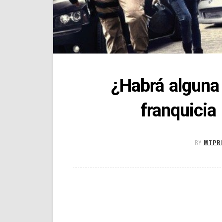
¿Habrá alguna 
franquicia
BY
MTPR