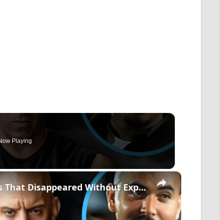
Now Playing
×
Fast And Furious Storylines That Disappeared Without Explanation