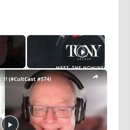
×
t 1! (#CultCast #574)