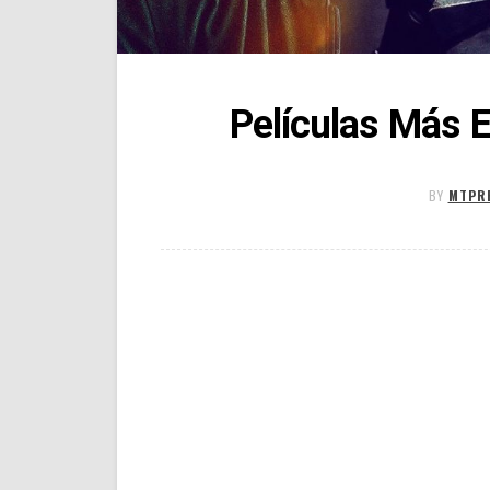
Películas Más 
BY
MTPR